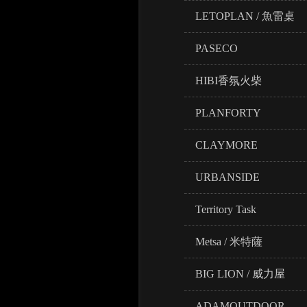
LETOPLAN / 魚雷桌
PASECO
HIBI香氛火柴
PLANFORTY
CLAYMORE
URBANSIDE
Territory Task
Metsa / 米特薩
BIG LION / 威力屋
ADAMOUTDOOR