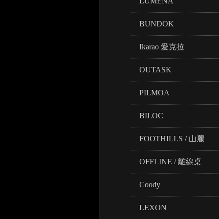
LUMENA
BUNDOK
Ikarao 愛克拉
OUTASK
PILMOA
BILOC
FOOTHILLS / 山麓
OFFLINE / 離線桌
Coody
LEXON