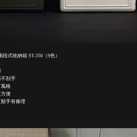
段式收納箱 ST-350（9色）
用
適不刮手
有風格
更方便
更順手有條理