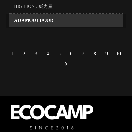
BIG LION / 威力屋
ADAMOUTDOOR
1
2
3
4
5
6
7
8
9
10