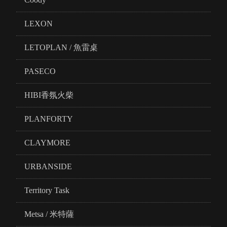
LEXON
LETOPLAN / 魚雷桌
PASECO
HIBI香氛火柴
PLANFORTY
CLAYMORE
URBANSIDE
Territory Task
Metsa / 米特薩