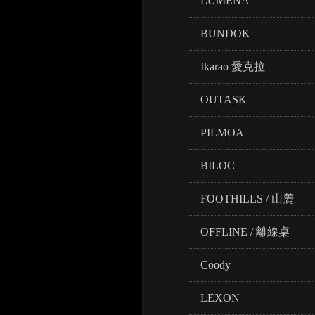
LUMENA
BUNDOK
Ikarao 愛克拉
OUTASK
PILMOA
BILOC
FOOTHILLS / 山麓
OFFLINE / 離線桌
Coody
LEXON