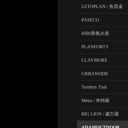
LETOPLAN / 魚雷桌
PASECO
HIBI香氛火柴
PLANFORTY
CLAYMORE
URBANSIDE
Territory Task
Metsa / 米特薩
BIG LION / 威力屋
ADAMOUTDOOR