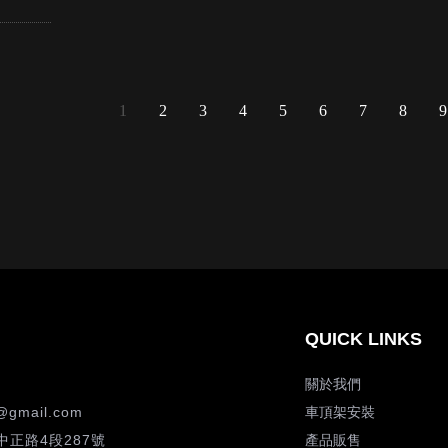
1
2
3
4
5
6
7
8
9
關於我們
@gmail.com
車頂架安裝
正路4段287號
產品販售