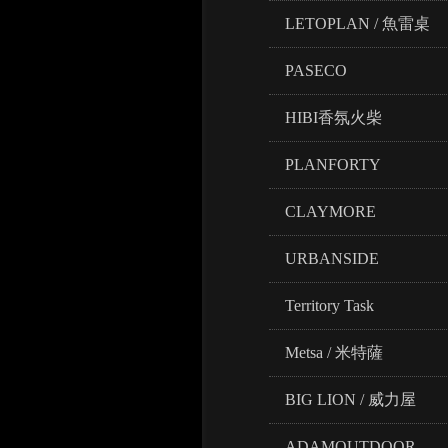
LETOPLAN / 魚雷桌
PASECO
HIBI香氛火柴
PLANFORTY
CLAYMORE
URBANSIDE
Territory Task
Metsa / 米特薩
BIG LION / 威力屋
ADAMOUTDOOR