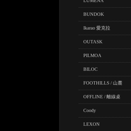
LUMENA
BUNDOK
Ikarao 愛克拉
OUTASK
PILMOA
BILOC
FOOTHILLS / 山麓
OFFLINE / 離線桌
Coody
LEXON