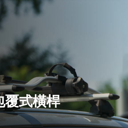
A 包覆式橫桿