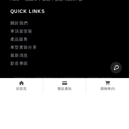
關於我們
車頂架安裝
產品販售
車型實裝分享
最新消息
影音專區
露營用品店
桃園露營用品店
中壢露營用品店
露營用品專賣店
桃園露營用品專賣店
中壢露營用品專賣店
露營裝備
回首頁
匯款通知
購物車
(0)
Designed by
揚京快客
Copyright © 2026
..
累積人氣: 640981