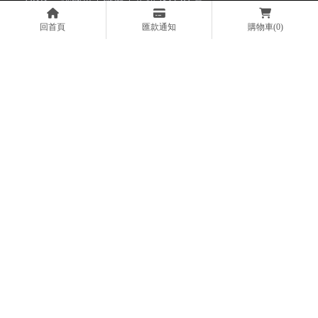
回首頁
匯款通知
購物車
(0)
關於我們
車頂架安裝
產品販售
車型實裝分享
最新消息
影音專區
露營用品店
桃園露營用品店
中壢露營用品店
露營用品專賣店
桃園露營用品專賣店
中壢露營用品專賣店
露營裝備
Designed by
揚京快客
Copyright © 2026
..
累積人氣: 648615