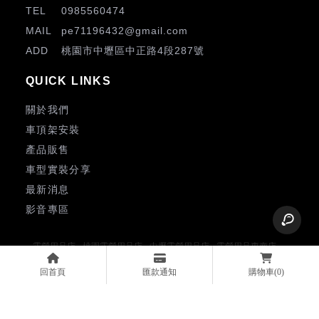
0985560474
pe71196432@gmail.com
桃園市中壢區中正路4段287號
關於我們
車頂架安裝
產品販售
車型實裝分享
最新消息
影音專區
露營用品店
桃園露營用品店
中壢露營用品店
露營用品專賣店
桃園露營用品專賣店
中壢露營用品專賣店
露營裝備
回首頁
匯款通知
購物車
(0)
Designed by
揚京快客
Copyright © 2026
..