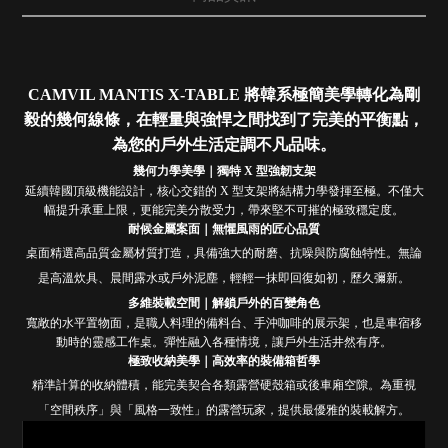
CAMVIL MANTIS X-TABLE 將韓系極簡美學轉化為剛
毅的幾何線條，在輕量與強悍之間找到了完美的平衡點，
為您的戶外生活定調不凡品味。
幾何力學美學｜獨特 X 型強韌支架
延續韓國頂級機能設計，核心交錯的 X 型支架將結構力學發揮至極。不僅大
幅提升承重上限，更能完美分散受力，帶來堅不可摧的極致穩定度。
耐候金屬案面｜無懼風雨的匠心品質
桌面精選高品質金屬材質打造，具備強大的耐磨、抗噪與防腐蝕特性。無論
是高溫炊具、晨間露水或戶外泥塵，輕輕一抹即回復如初，歷久彌新。
多維裝載空間｜解鎖戶外的百變角色
寬敞的水平置物面，是職人料理的備料台、手沖咖啡的展示架，也是車宿移
動時的靈感工作桌。彈性融入各種情境，讓戶外生活井然有序。
極致收納美學｜高效率的裝備箱哲學
精準計算的收納體積，能完美契合各類露營硬殼箱或後車廂空隙。為重視
「空間秩序」與「風格一致性」的露營玩家，提供最優雅的裝載解方。