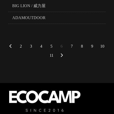
BIG LION / 威力屋
ADAMOUTDOOR
2
3
4
5
6
7
8
9
10
11