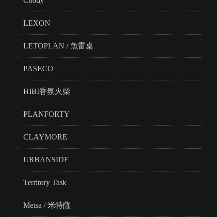
Coody
LEXON
LETOPLAN / 魚雷桌
PASECO
HIBI香氛火柴
PLANFORTY
CLAYMORE
URBANSIDE
Territory Task
Metsa / 米特薩