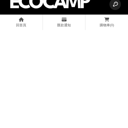
回首頁
匯款通知
購物車
(0)
0985560474
pe71196432@gmail.com
桃園市中壢區中正路4段287號
關於我們
車頂架安裝
產品販售
車型實裝分享
最新消息
影音專區